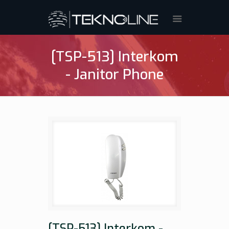
[TSP-513] Interkom
- Janitor Phone
[TSP-513] Interkom -