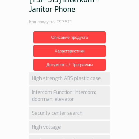
Janitor Phone
Код продукта: TSP-513
Описание продукта
Характеристики
Документы / Программы
High strength ABS plastic case
Intercom Function: Intercom;
doorman; elevator
Security center search
High voltage