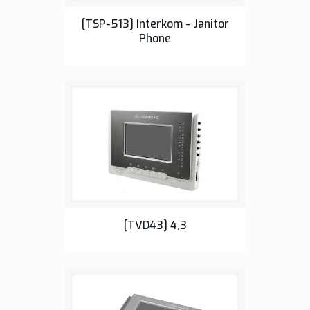
Monitor and Intercom Phones
[TSP-513] Interkom - Janitor
Phone
Monitor and Intercom Phones
[TVD43] 4,3